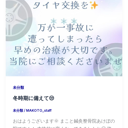
未分類
冬時期に備えて😒
未分類
/
MAKOTO_staff
おはようございます🌞 まこと鍼灸整骨院あけぼの