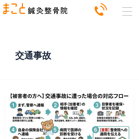
内
容
を
ス
キ
ッ
交通事故
プ