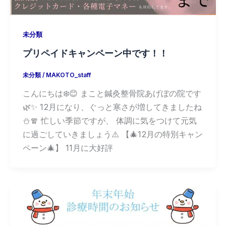
未分類
プリペイドキャンペーン中です！！
未分類
/
MAKOTO_staff
こんにちは❄️😊 まこと鍼灸整骨院あげぼの院です
🌿✨ 12月になり、ぐっと寒さが増してきましたね
⛄️🧣 忙しい季節ですが、 体調に気をつけて元気
に過ごしていきましょう⚠️ 【🎄12月の特別キャン
ペーン🎄】 11月に大好評