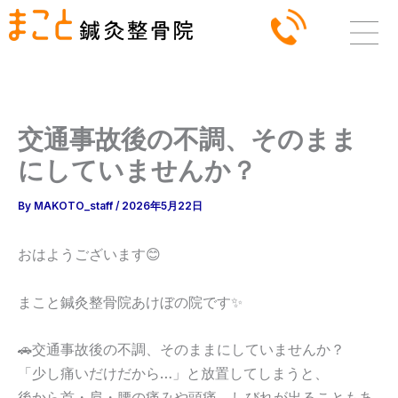
内
容
を
ス
キ
ッ
交通事故後の不調、そのまま
プ
にしていませんか？
By
MAKOTO_staff
/
2026年5月22日
おはようございます😊
まこと鍼灸整骨院あけぼの院です✨
🚗交通事故後の不調、そのままにしていませんか？
「少し痛いだけだから…」と放置してしまうと、
後から首・肩・腰の痛みや頭痛、しびれが出ることもあ