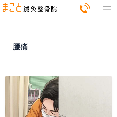
内
容
を
ス
キ
ッ
腰痛
プ