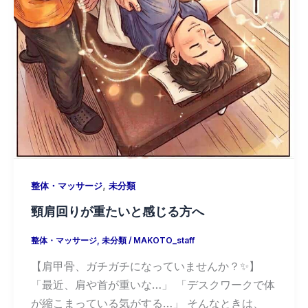
,
整体・マッサージ
未分類
頸肩回りが重たいと感じる方へ
整体・マッサージ
,
未分類
/
MAKOTO_staff
【肩甲骨、ガチガチになっていませんか？✨】
「最近、肩や首が重いな…」 「デスクワークで体
が縮こまっている気がする…」 そんなときは、