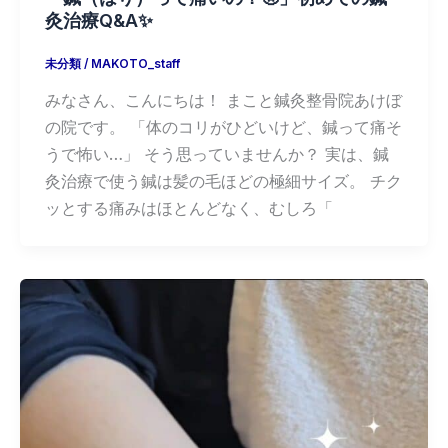
灸治療Q&A✨
未分類
/
MAKOTO_staff
みなさん、こんにちは！ まこと鍼灸整骨院あけぼ
の院です。 「体のコリがひどいけど、鍼って痛そ
うで怖い…」 そう思っていませんか？ 実は、鍼
灸治療で使う鍼は髪の毛ほどの極細サイズ。 チク
ッとする痛みはほとんどなく、むしろ「