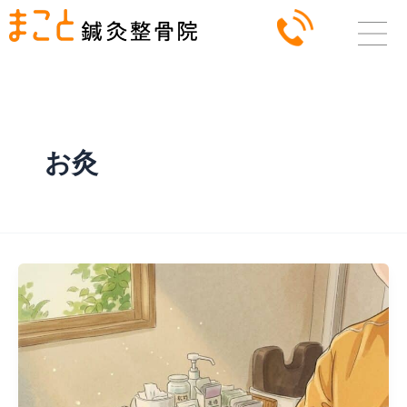
内
容
を
ス
キ
ッ
お灸
プ