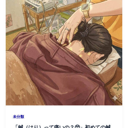
未分類
「鍼（はり）って痛いの？🥺」初めての鍼