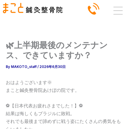
内
容
を
ス
キ
ッ
🌿上半期最後のメンテナン
プ
ス、できていますか？
By
MAKOTO_staff
/
2026年6月30日
おはようございます🌞
まこと鍼灸整骨院あけぼの院です。
⚽️【日本代表お疲れさまでした！】⚽️
結果は悔しくもブラジルに敗戦。
それでも最後まで諦めずに戦う姿にたくさんの勇気をも
らいました✨