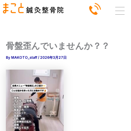
内
容
を
ス
キ
ッ
骨盤歪んでいませんか？？
プ
By
MAKOTO_staff
/
2026年3月27日