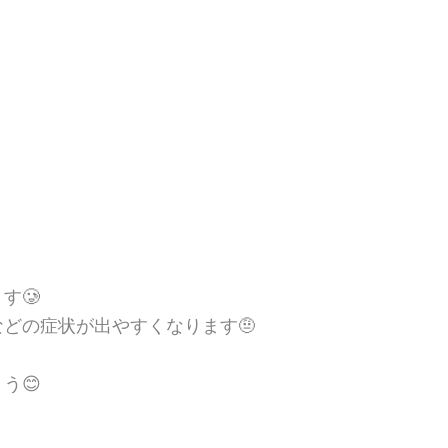
す🥲
などの症状が出やすくなります🤨
う😊