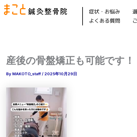
内
症状・お悩み
容
よくある質問
を
ス
キ
ッ
プ
産後の骨盤矯正も可能です！
By
MAKOTO_staff
/
2025年10月29日