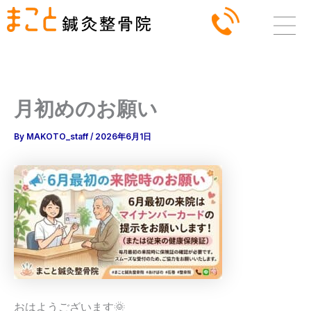
内
容
を
ス
キ
ッ
月初めのお願い
プ
By
MAKOTO_staff
/
2026年6月1日
おはようございます🌞